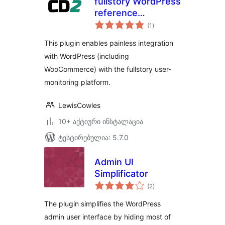
fullstory WordPress
reference
საერთო
integration
(1
)
რეიტინგი
This plugin enables painless integration
with WordPress (including
WooCommerce) with the fullstory user-
monitoring platform.
LewisCowles
10+ აქტიური ინსტალაცია
ტესტირებულია: 5.7.0
Admin UI
Simplificator
საერთო
(2
)
რეიტინგი
The plugin simplifies the WordPress
admin user interface by hiding most of