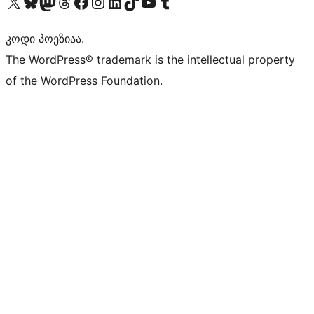
Visit our X (formerly Twitter) account
Visit our Bluesky account
Visit our Mastodon account
Visit our Threads account
Visit our Facebook page
Visit our Instagram account
Visit our LinkedIn account
Visit our TikTok account
Visit our YouTube channel
Visit our Tumblr account
კოდი პოეზიაა.
The WordPress® trademark is the intellectual property
of the WordPress Foundation.