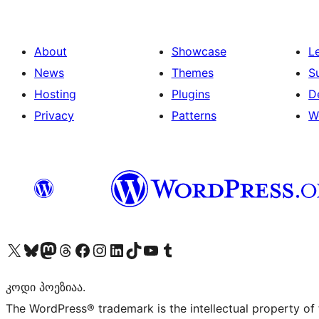
About
Showcase
L
News
Themes
S
Hosting
Plugins
D
Privacy
Patterns
W
Visit our X (formerly Twitter) account
Visit our Bluesky account
Visit our Mastodon account
Visit our Threads account
Visit our Facebook page
Visit our Instagram account
Visit our LinkedIn account
Visit our TikTok account
Visit our YouTube channel
Visit our Tumblr account
კოდი პოეზიაა.
The WordPress® trademark is the intellectual property of