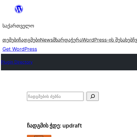
შიგთავსზე
გადასვლა
საქართველო
თემები
ჩადგმები
News
მხარდაჭერა
WordPress-ის შესახებ
ჩ
Get WordPress
Plugin Directory
ძებნა
ჩადგმის ჭდე:
updraft