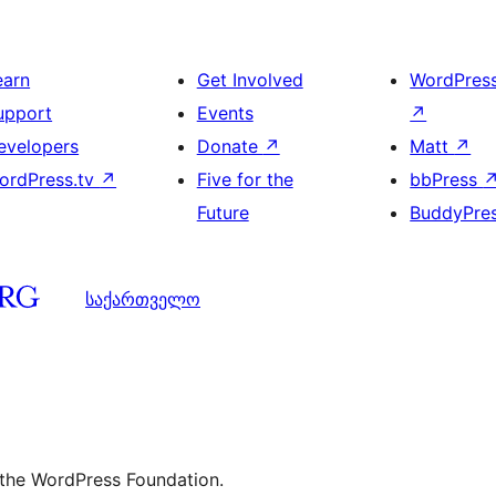
earn
Get Involved
WordPres
upport
Events
↗
evelopers
Donate
↗
Matt
↗
ordPress.tv
↗
Five for the
bbPress
Future
BuddyPre
საქართველო
 the WordPress Foundation.