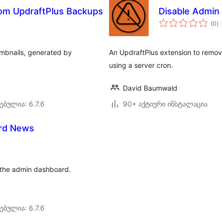
om UpdraftPlus Backups
Disable Admin
ს
(0
)
რ
umbnails, generated by
An UpdraftPlus extension to remov
using a server cron.
David Baumwald
ებულია: 6.7.6
90+ აქტიური ინსტალაცია
ard News
m the admin dashboard.
ებულია: 6.7.6