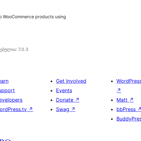
 to WooCommerce products using
ებულია: 7.0.3
earn
Get Involved
WordPres
upport
Events
↗
evelopers
Donate
↗
Matt
↗
ordPress.tv
↗
Swag
↗
bbPress
BuddyPre