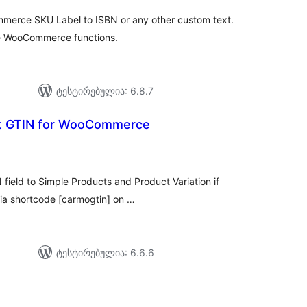
merce SKU Label to ISBN or any other custom text.
re WooCommerce functions.
ტესტირებულია: 6.8.7
t GTIN for WooCommerce
აერთო
ეიტინგი
 field to Simple Products and Product Variation if
 via shortcode [carmogtin] on …
ტესტირებულია: 6.6.6