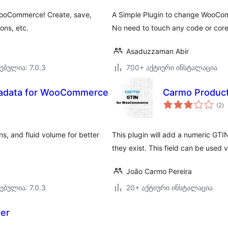
WooCommerce! Create, save,
A Simple Plugin to change WooCom
ons, etc.
No need to touch any code or co
Asaduzzaman Abir
ებულია: 7.0.3
700+ აქტიური ინსტალაცია
adata for WooCommerce
Carmo Produc
ს
(2
)
რ
, and fluid volume for better
This plugin will add a numeric GTIN
they exist. This field can be used
João Carmo Pereira
ებულია: 7.0.3
20+ აქტიური ინსტალაცია
er