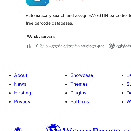
Automatically search and assign EAN/GTIN barcodes
free barcode databases.
skyservers
10-ზე ნაკლები აქტიური ინსტალაცია
ტესტირ
About
Showcase
L
News
Themes
S
Hosting
Plugins
D
Privacy
Patterns
W