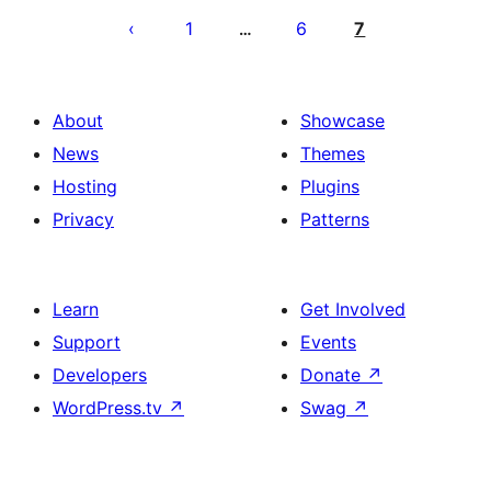
გვერდებათ
1
6
7
…
დაშლა
About
Showcase
News
Themes
Hosting
Plugins
Privacy
Patterns
Learn
Get Involved
Support
Events
Developers
Donate
↗
WordPress.tv
↗
Swag
↗