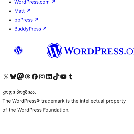
WordPress.com
↗
Matt
↗
bbPress
↗
BuddyPress
↗
Visit our X (formerly Twitter) account
Visit our Bluesky account
Visit our Mastodon account
Visit our Threads account
Visit our Facebook page
Visit our Instagram account
Visit our LinkedIn account
Visit our TikTok account
Visit our YouTube channel
Visit our Tumblr account
კოდი პოეზიაა.
The WordPress® trademark is the intellectual property
of the WordPress Foundation.