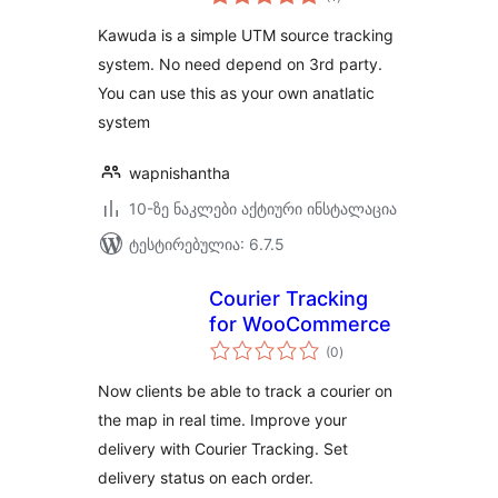
რეიტინგი
Kawuda is a simple UTM source tracking
system. No need depend on 3rd party.
You can use this as your own anatlatic
system
wapnishantha
10-ზე ნაკლები აქტიური ინსტალაცია
ტესტირებულია: 6.7.5
Courier Tracking
for WooCommerce
საერთო
(0
)
რეიტინგი
Now clients be able to track a courier on
the map in real time. Improve your
delivery with Courier Tracking. Set
delivery status on each order.