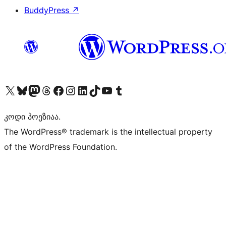
BuddyPress
↗
Visit our X (formerly Twitter) account
Visit our Bluesky account
Visit our Mastodon account
Visit our Threads account
Visit our Facebook page
Visit our Instagram account
Visit our LinkedIn account
Visit our TikTok account
Visit our YouTube channel
Visit our Tumblr account
კოდი პოეზიაა.
The WordPress® trademark is the intellectual property
of the WordPress Foundation.