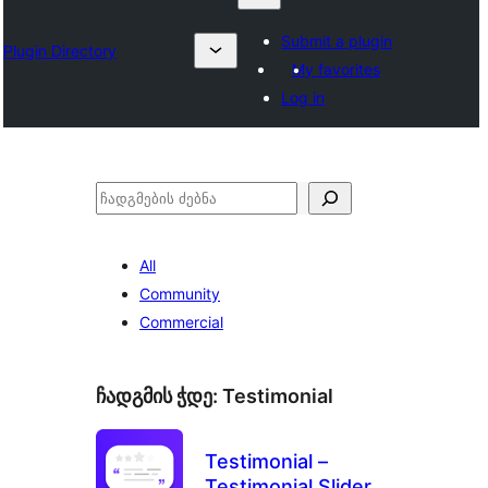
Submit a plugin
Plugin Directory
My favorites
Log in
ძებნა
All
Community
Commercial
ჩადგმის ჭდე:
Testimonial
Testimonial –
Testimonial Slider