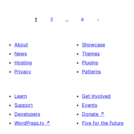
ჩანაწერების
გვერდებათ
1
2
4
…
დაშლა
About
Showcase
News
Themes
Hosting
Plugins
Privacy
Patterns
Learn
Get Involved
Support
Events
Developers
Donate
↗
WordPress.tv
↗
Five for the Future