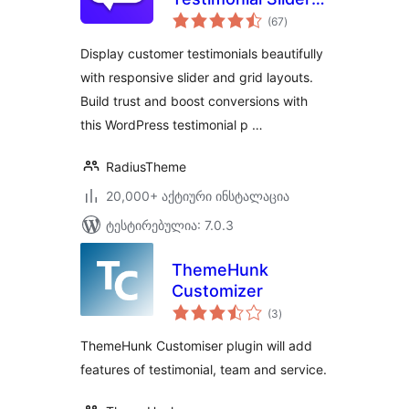
საერთო
and Showcase
(67
)
რეიტინგი
Plugin
Display customer testimonials beautifully
with responsive slider and grid layouts.
Build trust and boost conversions with
this WordPress testimonial p …
RadiusTheme
20,000+ აქტიური ინსტალაცია
ტესტირებულია: 7.0.3
ThemeHunk
Customizer
საერთო
(3
)
რეიტინგი
ThemeHunk Customiser plugin will add
features of testimonial, team and service.