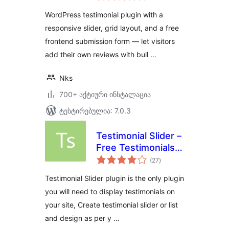
WordPress testimonial plugin with a
responsive slider, grid layout, and a free
frontend submission form — let visitors
add their own reviews with buil …
Nks
700+ აქტიური ინსტალაცია
ტესტირებულია: 7.0.3
Testimonial Slider –
Free Testimonials
საერთო
Slider Plugin
(27
)
რეიტინგი
Testimonial Slider plugin is the only plugin
you will need to display testimonials on
your site, Create testimonial slider or list
and design as per y …