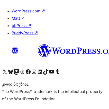
WordPress.com
↗
Matt
↗
bbPress
↗
BuddyPress
↗
Visit our X (formerly Twitter) account
Visit our Bluesky account
Visit our Mastodon account
Visit our Threads account
Visit our Facebook page
Visit our Instagram account
Visit our LinkedIn account
Visit our TikTok account
Visit our YouTube channel
Visit our Tumblr account
კოდი პოეზიაა.
The WordPress® trademark is the intellectual property
of the WordPress Foundation.