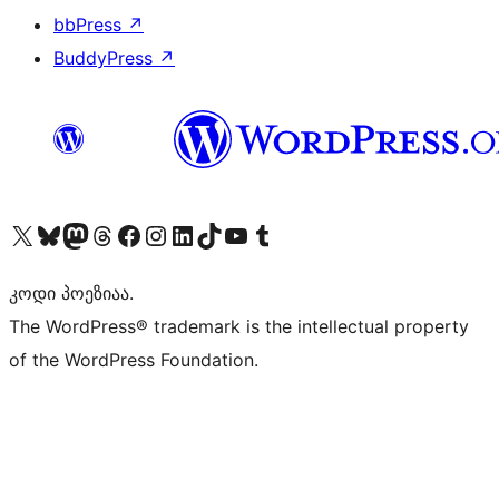
bbPress
↗
BuddyPress
↗
Visit our X (formerly Twitter) account
Visit our Bluesky account
Visit our Mastodon account
Visit our Threads account
Visit our Facebook page
Visit our Instagram account
Visit our LinkedIn account
Visit our TikTok account
Visit our YouTube channel
Visit our Tumblr account
კოდი პოეზიაა.
The WordPress® trademark is the intellectual property
of the WordPress Foundation.