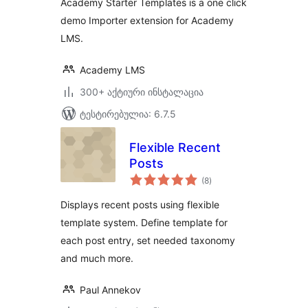
Academy Starter Templates is a one click
demo Importer extension for Academy
LMS.
Academy LMS
300+ აქტიური ინსტალაცია
ტესტირებულია: 6.7.5
Flexible Recent
Posts
საერთო
(8
)
რეიტინგი
Displays recent posts using flexible
template system. Define template for
each post entry, set needed taxonomy
and much more.
Paul Annekov