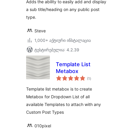
Adds the ability to easily add and display
a sub title/heading on any public post
type.
Steve
1,000+ აქტიური ინსტალაცია
ტესტირებულია: 4.2.39
Template List
Metabox
საერთო
(1
)
რეიტინგი
Template list metabox is to create
Metabox for Dropdown List of all
available Templates to attach with any
Custom Post Types
010pixel