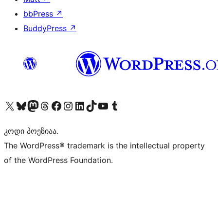
bbPress
↗
BuddyPress
↗
Visit our X (formerly Twitter) account
Visit our Bluesky account
Visit our Mastodon account
Visit our Threads account
Visit our Facebook page
Visit our Instagram account
Visit our LinkedIn account
Visit our TikTok account
Visit our YouTube channel
Visit our Tumblr account
კოდი პოეზიაა.
The WordPress® trademark is the intellectual property
of the WordPress Foundation.