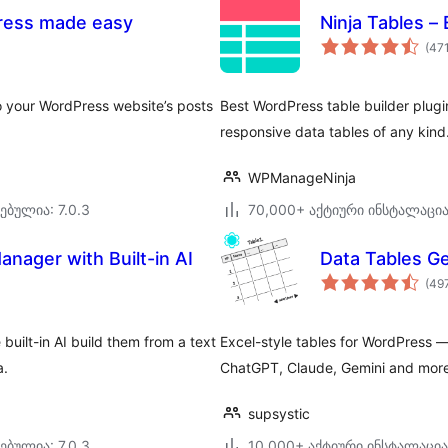
Press made easy
Ninja Tables –
(47
to your WordPress website’s posts
Best WordPress table builder plugin
responsive data tables of any kind
WPManageNinja
ებულია: 7.0.3
70,000+ აქტიური ინსტალაცი
anager with Built-in AI
Data Tables G
(49
built-in AI build them from a text
Excel-style tables for WordPress —
a.
ChatGPT, Claude, Gemini and more
supsystic
ებულია: 7.0.3
10,000+ აქტიური ინსტალაცია