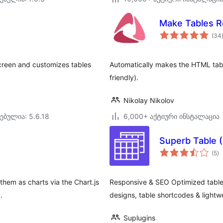
Make Tables R
(34
screen and customizes tables
Automatically makes the HTML tabl
friendly).
Nikolay Nikolov
ებულია: 5.6.18
6,000+ აქტიური ინსტალაცია
Superb Table 
ს
(5
)
რ
them as charts via the Chart.js
Responsive & SEO Optimized tables
.
designs, table shortcodes & lightw
Suplugins