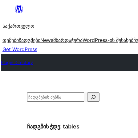
შიგთავსზე
გადასვლა
საქართველო
თემები
ჩადგმები
News
მხარდაჭერა
WordPress-ის შესახებ
ჩ
Get WordPress
Plugin Directory
ძებნა
ჩადგმის ჭდე:
tables