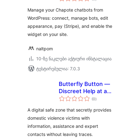
რეიტინგი
Manage your Chapote chatbots from
WordPress: connect, manage bots, edit
appearance, pay (Stripe), and enable the
widget on your site.
naltpom
10-ზე ნაკლები აქტიური ინსტალაცია
ტესტირებულია: 7.0.3
Butterfly Button —
Discreet Help at a
საერთო
Click
(0
)
რეიტინგი
A digital safe zone that secretly provides
domestic violence victims with
information, assistance and expert
contacts without leaving traces.