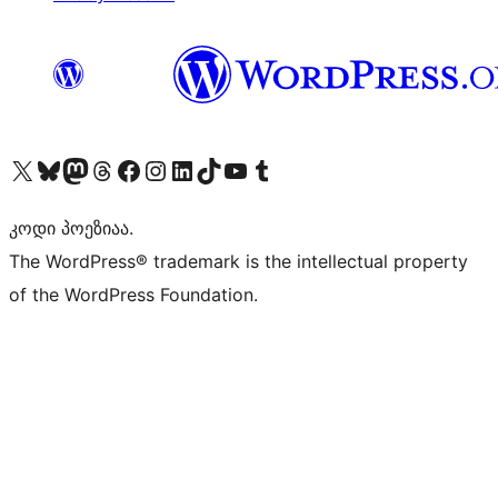
Visit our X (formerly Twitter) account
Visit our Bluesky account
Visit our Mastodon account
Visit our Threads account
Visit our Facebook page
Visit our Instagram account
Visit our LinkedIn account
Visit our TikTok account
Visit our YouTube channel
Visit our Tumblr account
კოდი პოეზიაა.
The WordPress® trademark is the intellectual property
of the WordPress Foundation.