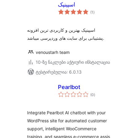
اسپینپک
საერთო
(1
)
რეიტინგი
اسپینپک بهترین و کاربردی ترین افزونه
پشتیبانی برای سایت های وردپرسی میباشد.
venoustarh team
10-ზე ნაკლები აქტიური ინსტალაცია
ტესტირებულია: 6.0.13
Pearlbot
საერთო
(0
)
რეიტინგი
Integrate Pearlbot AI chatbot with your
WordPress site for automated customer
support, intelligent WooCommerce
training, and seamless e-commerce assis