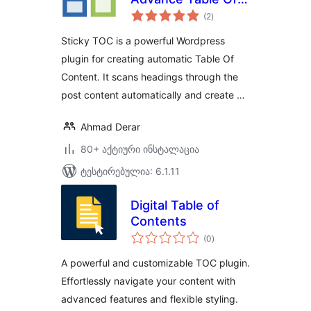
საერთო
Contents
(2
)
რეიტინგი
Sticky TOC is a powerful Wordpress
plugin for creating automatic Table Of
Content. It scans headings through the
post content automatically and create …
Ahmad Derar
80+ აქტიური ინსტალაცია
ტესტირებულია: 6.1.11
Digital Table of
Contents
საერთო
(0
)
რეიტინგი
A powerful and customizable TOC plugin.
Effortlessly navigate your content with
advanced features and flexible styling.