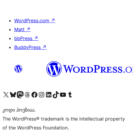
WordPress.com
↗
Matt
↗
bbPress
↗
BuddyPress
↗
Visit our X (formerly Twitter) account
Visit our Bluesky account
Visit our Mastodon account
Visit our Threads account
Visit our Facebook page
Visit our Instagram account
Visit our LinkedIn account
Visit our TikTok account
Visit our YouTube channel
Visit our Tumblr account
კოდი პოეზიაა.
The WordPress® trademark is the intellectual property
of the WordPress Foundation.