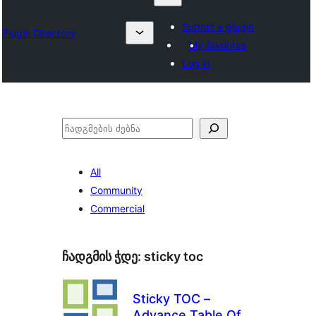
Submit a plugin
Plugin Directory
My favorites
Log in
ძებნა
All
Community
Commercial
ჩადგმის ჭდე:
sticky toc
Sticky TOC –
Advance Table Of