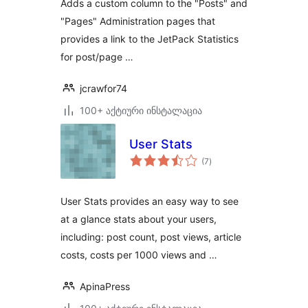
Adds a custom column to the "Posts" and
"Pages" Administration pages that
provides a link to the JetPack Statistics
for post/page …
jcrawfor74
100+ აქტიური ინსტალაცია
User Stats
საერთო
(7
)
რეიტინგი
User Stats provides an easy way to see
at a glance stats about your users,
including: post count, post views, article
costs, costs per 1000 views and …
ApinaPress