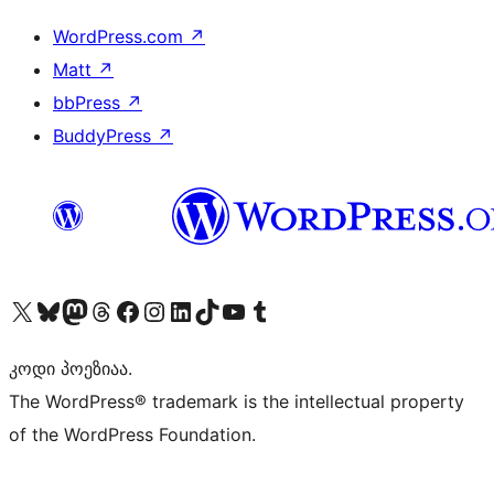
WordPress.com
↗
Matt
↗
bbPress
↗
BuddyPress
↗
Visit our X (formerly Twitter) account
Visit our Bluesky account
Visit our Mastodon account
Visit our Threads account
Visit our Facebook page
Visit our Instagram account
Visit our LinkedIn account
Visit our TikTok account
Visit our YouTube channel
Visit our Tumblr account
კოდი პოეზიაა.
The WordPress® trademark is the intellectual property
of the WordPress Foundation.