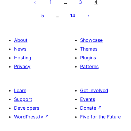
გვერდებათ
1
3
4
…
დაშლა
5
14
…
About
Showcase
News
Themes
Hosting
Plugins
Privacy
Patterns
Learn
Get Involved
Support
Events
Developers
Donate
↗
WordPress.tv
↗
Five for the Future