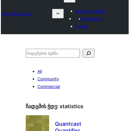
Submit a plugin
Plugin Directory
My favorites
Log in
ძებნა
All
Community
Commercial
ჩადგმის ჭდე:
statistics
Quantcast
Quantifier