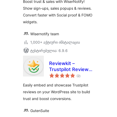
Boost trust & sales with WiserNotify!
Sales Popups,
Show sign-ups, sales popups & reviews.
Reviews &
Convert faster with Social proof & FOMO
Announcement Bar
widgets.
Wisernotify team
1,000+ აქტიური ინსტალაცია
ტესტირებულია: 6.9.6
Reviewkit –
Trustpilot Reviews
საერთო
Widget & Embed
(2
)
რეიტინგი
Easily embed and showcase Trustpilot
reviews on your WordPress site to build
trust and boost conversions.
GutenSuite