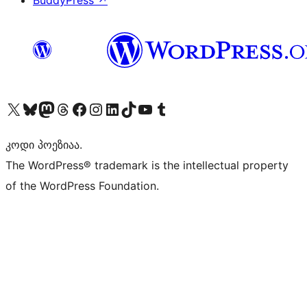
BuddyPress
↗
Visit our X (formerly Twitter) account
Visit our Bluesky account
Visit our Mastodon account
Visit our Threads account
Visit our Facebook page
Visit our Instagram account
Visit our LinkedIn account
Visit our TikTok account
Visit our YouTube channel
Visit our Tumblr account
კოდი პოეზიაა.
The WordPress® trademark is the intellectual property
of the WordPress Foundation.