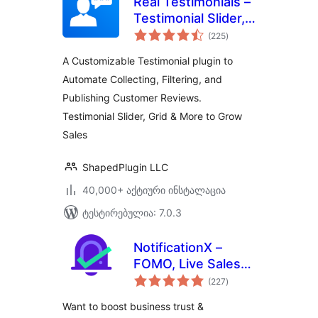
Real Testimonials –
Testimonial Slider,
საერთო
Collect Customer
(225
)
რეიტინგი
Reviews and Video
A Customizable Testimonial plugin to
Testimonials
Automate Collecting, Filtering, and
Publishing Customer Reviews.
Testimonial Slider, Grid & More to Grow
Sales
ShapedPlugin LLC
40,000+ აქტიური ინსტალაცია
ტესტირებულია: 7.0.3
NotificationX –
FOMO, Live Sales
საერთო
Notification,
(227
)
რეიტინგი
WooCommerce
Want to boost business trust &
Sales Popup,