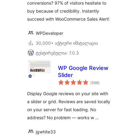
conversions? 97% of visitors hesitate to
GDPR, Social Proof,
buy because of credibility. Instantly
Announcement
Banner & Floating
succeed with WooCommerce Sales Alert!
Notification Bar
WPDeveloper
30,000+ აქტიური ინსტალაცია
ტესტირებულია: 7.0.3
WP Google Review
Slider
საერთო
(368
)
რეიტინგი
Display Google reviews on your site with
a slider or grid. Reviews are saved locally
on your server for fast loading. No
address? No problem — works w …
jgwhite33