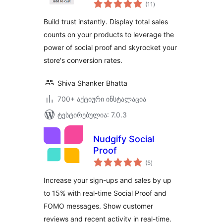
საერთო
(11
)
რეიტინგი
Build trust instantly. Display total sales
counts on your products to leverage the
power of social proof and skyrocket your
store's conversion rates.
Shiva Shanker Bhatta
700+ აქტიური ინსტალაცია
ტესტირებულია: 7.0.3
Nudgify Social
Proof
საერთო
(5
)
რეიტინგი
Increase your sign-ups and sales by up
to 15% with real-time Social Proof and
FOMO messages. Show customer
reviews and recent activity in real-time.