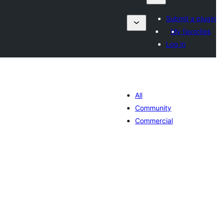
Submit a plugin
My favorites
Log in
All
Community
Commercial