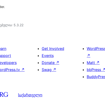
der.
ებულია: 5.3.22
earn
Get Involved
WordPres
upport
Events
↗
evelopers
Donate
↗
Matt
↗
ordPress.tv
↗
Swag
↗
bbPress
BuddyPre
საქართველო