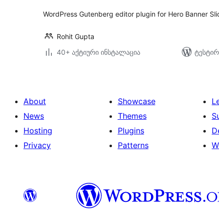
WordPress Gutenberg editor plugin for Hero Banner Sli
Rohit Gupta
40+ აქტიური ინსტალაცია
ტესტირ
About
Showcase
L
News
Themes
S
Hosting
Plugins
D
Privacy
Patterns
W