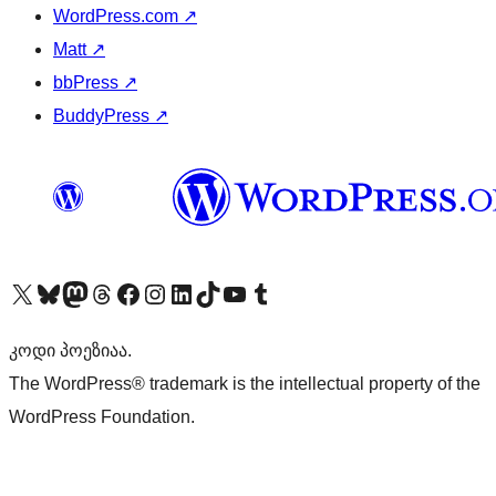
WordPress.com
↗
Matt
↗
bbPress
↗
BuddyPress
↗
Visit our X (formerly Twitter) account
Visit our Bluesky account
Visit our Mastodon account
Visit our Threads account
Visit our Facebook page
Visit our Instagram account
Visit our LinkedIn account
Visit our TikTok account
Visit our YouTube channel
Visit our Tumblr account
კოდი პოეზიაა.
The WordPress® trademark is the intellectual property of the
WordPress Foundation.