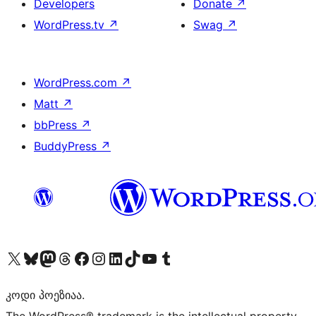
Developers
Donate
↗
WordPress.tv
↗
Swag
↗
WordPress.com
↗
Matt
↗
bbPress
↗
BuddyPress
↗
Visit our X (formerly Twitter) account
Visit our Bluesky account
Visit our Mastodon account
Visit our Threads account
Visit our Facebook page
Visit our Instagram account
Visit our LinkedIn account
Visit our TikTok account
Visit our YouTube channel
Visit our Tumblr account
კოდი პოეზიაა.