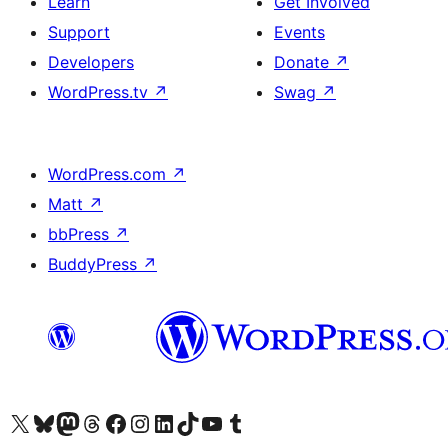
Learn
Get Involved
Support
Events
Developers
Donate
↗
WordPress.tv
↗
Swag
↗
WordPress.com
↗
Matt
↗
bbPress
↗
BuddyPress
↗
Visit our X (formerly Twitter) account
Visit our Bluesky account
Visit our Mastodon account
Visit our Threads account
Visit our Facebook page
Visit our Instagram account
Visit our LinkedIn account
Visit our TikTok account
Visit our YouTube channel
Visit our Tumblr account