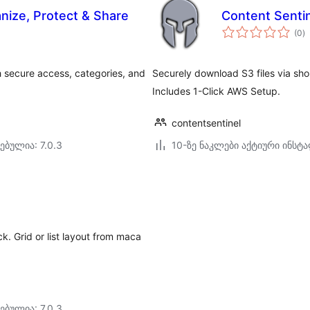
ize, Protect & Share
Content Senti
ს
(0
)
რ
 secure access, categories, and
Securely download S3 files via sh
Includes 1-Click AWS Setup.
contentsentinel
ებულია: 7.0.3
10-ზე ნაკლები აქტიური ინსტ
k. Grid or list layout from maca
ებულია: 7.0.3