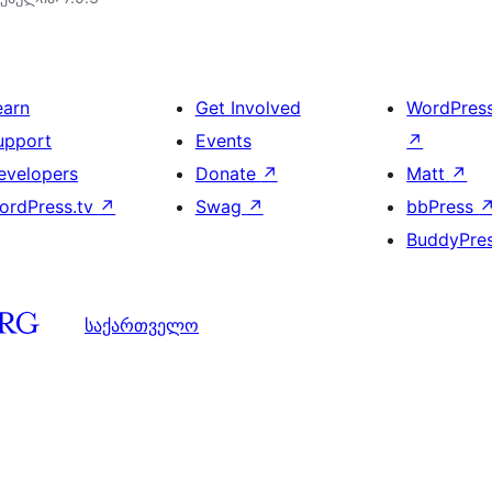
earn
Get Involved
WordPres
upport
Events
↗
evelopers
Donate
↗
Matt
↗
ordPress.tv
↗
Swag
↗
bbPress
BuddyPre
საქართველო