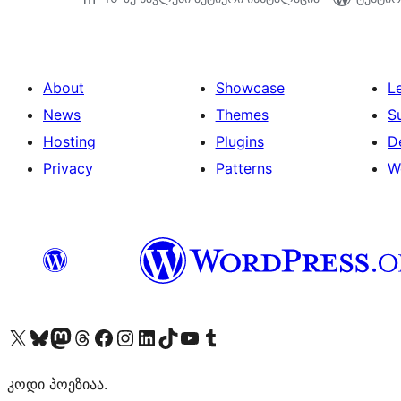
About
Showcase
L
News
Themes
S
Hosting
Plugins
D
Privacy
Patterns
W
Visit our X (formerly Twitter) account
Visit our Bluesky account
Visit our Mastodon account
Visit our Threads account
Visit our Facebook page
Visit our Instagram account
Visit our LinkedIn account
Visit our TikTok account
Visit our YouTube channel
Visit our Tumblr account
კოდი პოეზიაა.