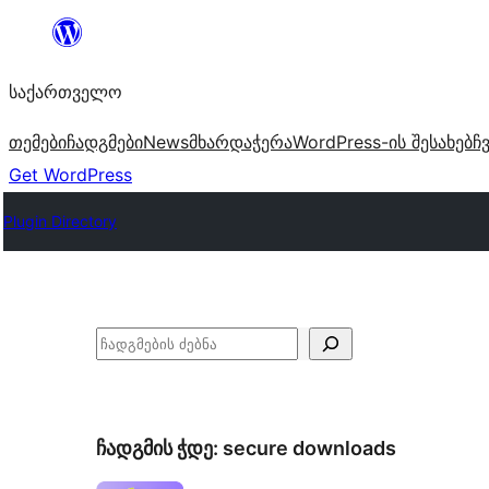
შიგთავსზე
გადასვლა
საქართველო
თემები
ჩადგმები
News
მხარდაჭერა
WordPress-ის შესახებ
ჩ
Get WordPress
Plugin Directory
ძებნა
ჩადგმის ჭდე:
secure downloads