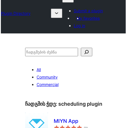
Submit a plugin
Plugin Directory
My favorites
Log in
ძებნა
All
Community
Commercial
ჩადგმის ჭდე:
scheduling plugin
MIYN App
საერთო