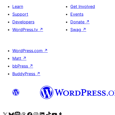
Learn
Get Involved
Support
Events
Developers
Donate
↗
WordPress.tv
↗
Swag
↗
WordPress.com
↗
Matt
↗
bbPress
↗
BuddyPress
↗
Visit our X (formerly Twitter) account
Visit our Bluesky account
Visit our Mastodon account
Visit our Threads account
Visit our Facebook page
Visit our Instagram account
Visit our LinkedIn account
Visit our TikTok account
Visit our YouTube channel
Visit our Tumblr account