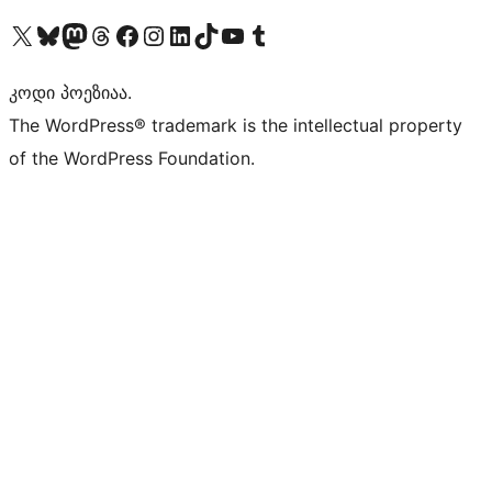
Visit our X (formerly Twitter) account
Visit our Bluesky account
Visit our Mastodon account
Visit our Threads account
Visit our Facebook page
Visit our Instagram account
Visit our LinkedIn account
Visit our TikTok account
Visit our YouTube channel
Visit our Tumblr account
კოდი პოეზიაა.
The WordPress® trademark is the intellectual property
of the WordPress Foundation.