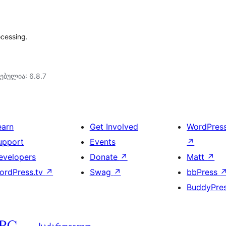
ocessing.
ებულია: 6.8.7
earn
Get Involved
WordPres
upport
Events
↗
evelopers
Donate
↗
Matt
↗
ordPress.tv
↗
Swag
↗
bbPress
BuddyPre