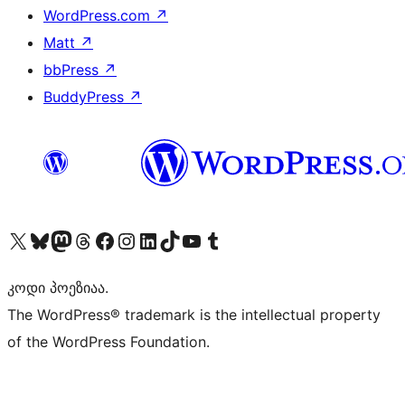
WordPress.com
↗
Matt
↗
bbPress
↗
BuddyPress
↗
Visit our X (formerly Twitter) account
Visit our Bluesky account
Visit our Mastodon account
Visit our Threads account
Visit our Facebook page
Visit our Instagram account
Visit our LinkedIn account
Visit our TikTok account
Visit our YouTube channel
Visit our Tumblr account
კოდი პოეზიაა.
The WordPress® trademark is the intellectual property
of the WordPress Foundation.