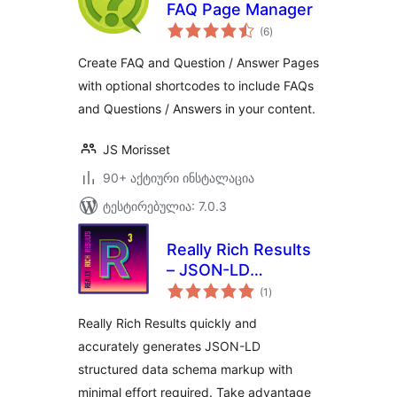
FAQ Page Manager
საერთო
(6
)
რეიტინგი
Create FAQ and Question / Answer Pages
with optional shortcodes to include FAQs
and Questions / Answers in your content.
JS Morisset
90+ აქტიური ინსტალაცია
ტესტირებულია: 7.0.3
Really Rich Results
– JSON-LD
საერთო
Structured Data
(1
)
რეიტინგი
(Google Rich
Really Rich Results quickly and
Results)
accurately generates JSON-LD
structured data schema markup with
minimal effort required. Take advantage