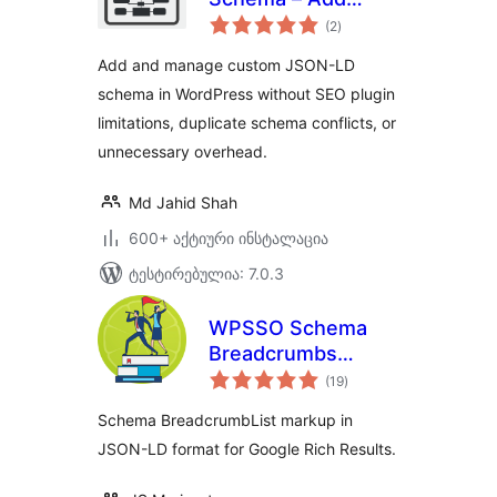
საერთო
Custom JSON-LD
(2
)
რეიტინგი
to Your Website
Add and manage custom JSON-LD
schema in WordPress without SEO plugin
limitations, duplicate schema conflicts, or
unnecessary overhead.
Md Jahid Shah
600+ აქტიური ინსტალაცია
ტესტირებულია: 7.0.3
WPSSO Schema
Breadcrumbs
საერთო
Markup
(19
)
რეიტინგი
Schema BreadcrumbList markup in
JSON-LD format for Google Rich Results.