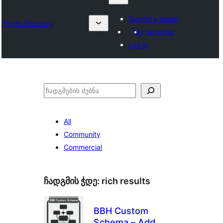
Submit a plugin
Plugin Directory
My favorites
Log in
ძებნა
All
Community
Commercial
ჩადგმის ჭდე:
rich results
BBH Custom
Schema – Add