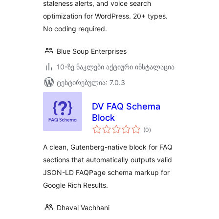
staleness alerts, and voice search
optimization for WordPress. 20+ types.
No coding required.
Blue Soup Enterprises
10-ზე ნაკლები აქტიური ინსტალაცია
ტესტირებულია: 7.0.3
DV FAQ Schema
Block
საერთო
(0
)
რეიტინგი
A clean, Gutenberg-native block for FAQ
sections that automatically outputs valid
JSON-LD FAQPage schema markup for
Google Rich Results.
Dhaval Vachhani