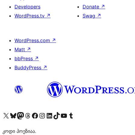
Developers
Donate
↗
WordPress.tv
↗
Swag
↗
WordPress.com
↗
Matt
↗
bbPress
↗
BuddyPress
↗
Visit our X (formerly Twitter) account
Visit our Bluesky account
Visit our Mastodon account
Visit our Threads account
Visit our Facebook page
Visit our Instagram account
Visit our LinkedIn account
Visit our TikTok account
Visit our YouTube channel
Visit our Tumblr account
კოდი პოეზიაა.