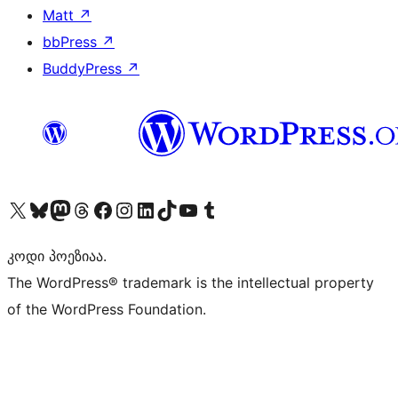
Matt
↗
bbPress
↗
BuddyPress
↗
Visit our X (formerly Twitter) account
Visit our Bluesky account
Visit our Mastodon account
Visit our Threads account
Visit our Facebook page
Visit our Instagram account
Visit our LinkedIn account
Visit our TikTok account
Visit our YouTube channel
Visit our Tumblr account
კოდი პოეზიაა.
The WordPress® trademark is the intellectual property
of the WordPress Foundation.