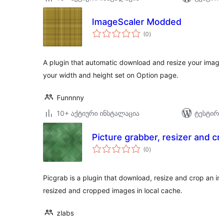
ImageScaler Modded
საერთო
(0
)
რეიტინგი
A plugin that automatic download and resize your imag
your width and height set on Option page.
Funnnny
10+ აქტიური ინსტალაცია
ტესტირ
Picture grabber, resizer and 
საერთო
(0
)
რეიტინგი
Picgrab is a plugin that download, resize and crop an im
resized and cropped images in local cache.
zlabs