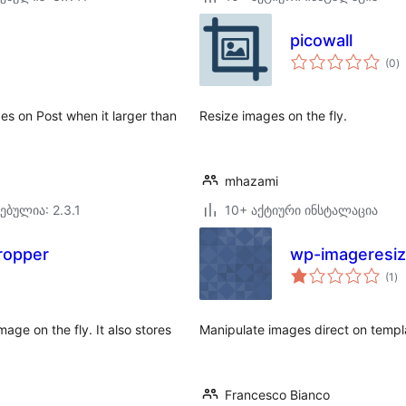
picowall
ს
(0
)
რ
es on Post when it larger than
Resize images on the fly.
mhazami
ებულია: 2.3.1
10+ აქტიური ინსტალაცია
cropper
wp-imageresi
ს
(1
)
რე
age on the fly. It also stores
Manipulate images direct on templa
Francesco Bianco