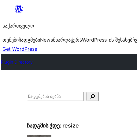
შიგთავსზე
გადასვლა
საქართველო
თემები
ჩადგმები
News
მხარდაჭერა
WordPress-ის შესახებ
ჩ
Get WordPress
Plugin Directory
ძებნა
ჩადგმის ჭდე:
resize