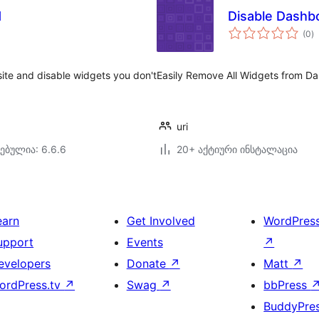
d
Disable Dashb
ს
(0
)
რ
te and disable widgets you don't
Easily Remove All Widgets from Das
uri
ებულია: 6.6.6
20+ აქტიური ინსტალაცია
earn
Get Involved
WordPres
upport
Events
↗
evelopers
Donate
↗
Matt
↗
ordPress.tv
↗
Swag
↗
bbPress
BuddyPre