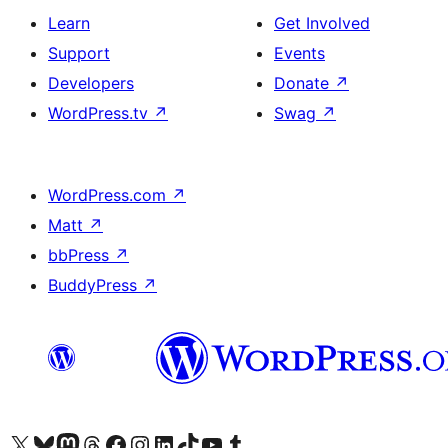
Learn
Get Involved
Support
Events
Developers
Donate
↗
WordPress.tv
↗
Swag
↗
WordPress.com
↗
Matt
↗
bbPress
↗
BuddyPress
↗
Visit our X (formerly Twitter) account
Visit our Bluesky account
Visit our Mastodon account
Visit our Threads account
Visit our Facebook page
Visit our Instagram account
Visit our LinkedIn account
Visit our TikTok account
Visit our YouTube channel
Visit our Tumblr account