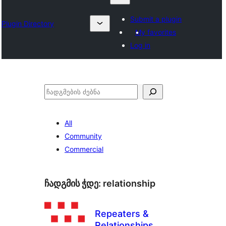
Submit a plugin
Plugin Directory
My favorites
Log in
ძებნა
All
Community
Commercial
ჩადგმის ჭდე:
relationship
Repeaters &
Relationships