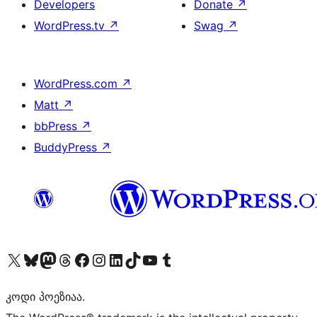
Developers
Donate
↗
WordPress.tv
↗
Swag
↗
WordPress.com
↗
Matt
↗
bbPress
↗
BuddyPress
↗
Visit our X (formerly Twitter) account
Visit our Bluesky account
Visit our Mastodon account
Visit our Threads account
Visit our Facebook page
Visit our Instagram account
Visit our LinkedIn account
Visit our TikTok account
Visit our YouTube channel
Visit our Tumblr account
კოდი პოეზიაა.