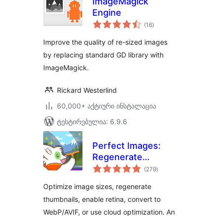
ImageMagick
Engine
საერთო
(16
)
რეიტინგი
Improve the quality of re-sized images
by replacing standard GD library with
ImageMagick.
Rickard Westerlind
60,000+ აქტიური ინსტალაცია
ტესტირებულია: 6.9.6
Perfect Images:
Regenerate
საერთო
Thumbnails, Image
(279
)
რეიტინგი
Sizes, WebP & AVIF
Optimize image sizes, regenerate
thumbnails, enable retina, convert to
WebP/AVIF, or use cloud optimization. An