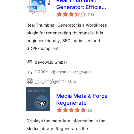
Real Thumbnail
Generator: Efficient
საერთო
regeneration of
(15
)
რეიტინგი
thumbnails in all
Real Thumbnail Generator is a WordPress
sizes
plugin for regenerating thumbnails. It is
beginner-friendly, SEO-optimised and
GDPR-compliant.
devowl.io GmbH
1,000+ აქტიური ინსტალაცია
ტესტირებულია: 7.0.3
Media Meta & Force
Regenerate
საერთო
(5
)
რეიტინგი
Displays the metadata information in the
Media Library. Regenerates the