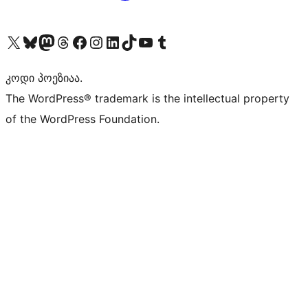
Visit our X (formerly Twitter) account
Visit our Bluesky account
Visit our Mastodon account
Visit our Threads account
Visit our Facebook page
Visit our Instagram account
Visit our LinkedIn account
Visit our TikTok account
Visit our YouTube channel
Visit our Tumblr account
კოდი პოეზიაა.
The WordPress® trademark is the intellectual property
of the WordPress Foundation.