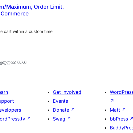
um/Maximum, Order Limit,
ooCommerce
he cart within a custom time
ებულია: 6.7.6
earn
Get Involved
WordPres
upport
Events
↗
evelopers
Donate
↗
Matt
↗
ordPress.tv
↗
Swag
↗
bbPress
BuddyPre