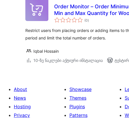
Order Monitor – Order Minim
Min and Max Quantity for W
საერთო
(0
)
რეიტინგი
Restrict users from placing orders or adding items to t
period and limit the total number of orders.
Iqbal Hossain
10-ზე ნაკლები აქტიური ინსტალაცია
ტესტირ
About
Showcase
L
News
Themes
S
Hosting
Plugins
D
Privacy
Patterns
W