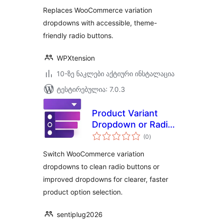
WooCommerce
Replaces WooCommerce variation
dropdowns with accessible, theme-
friendly radio buttons.
WPXtension
10-ზე ნაკლები აქტიური ინსტალაცია
ტესტირებულია: 7.0.3
Product Variant
Dropdown or Radio
საერთო
Button for
(0
)
რეიტინგი
WooCommerce
Switch WooCommerce variation
dropdowns to clean radio buttons or
improved dropdowns for clearer, faster
product option selection.
sentiplug2026