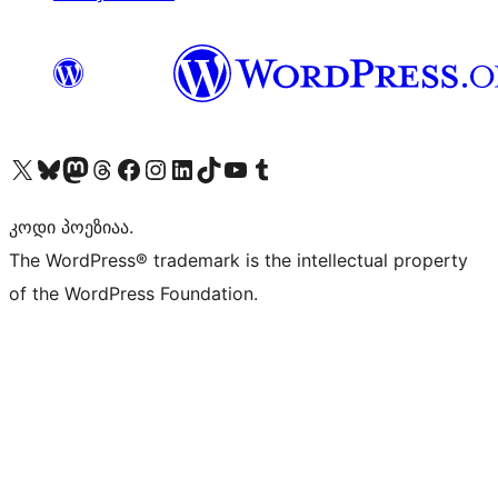
Visit our X (formerly Twitter) account
Visit our Bluesky account
Visit our Mastodon account
Visit our Threads account
Visit our Facebook page
Visit our Instagram account
Visit our LinkedIn account
Visit our TikTok account
Visit our YouTube channel
Visit our Tumblr account
კოდი პოეზიაა.
The WordPress® trademark is the intellectual property
of the WordPress Foundation.