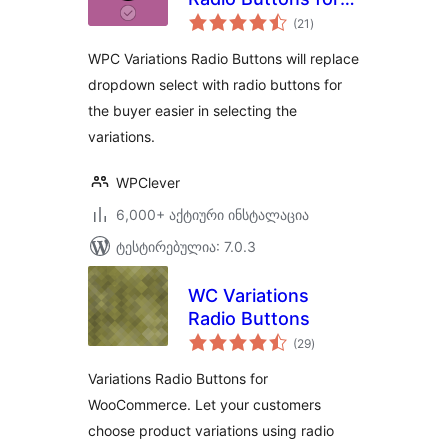
საერთო
WooCommerce
(21
)
რეიტინგი
WPC Variations Radio Buttons will replace
dropdown select with radio buttons for
the buyer easier in selecting the
variations.
WPClever
6,000+ აქტიური ინსტალაცია
ტესტირებულია: 7.0.3
WC Variations
Radio Buttons
საერთო
(29
)
რეიტინგი
Variations Radio Buttons for
WooCommerce. Let your customers
choose product variations using radio