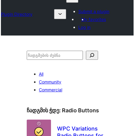
Submit a plugin
Plugin Directory
My favorites
Log in
ძებნა
All
Community
Commercial
ჩადგმის ჭდე:
Radio Buttons
WPC Variations
Radio Buttons for