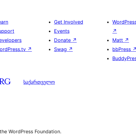
earn
Get Involved
WordPres
upport
Events
↗
evelopers
Donate
↗
Matt
↗
ordPress.tv
↗
Swag
↗
bbPress
BuddyPre
საქართველო
 the WordPress Foundation.