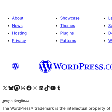
About
Showcase
L
News
Themes
S
Hosting
Plugins
D
Privacy
Patterns
W
Visit our X (formerly Twitter) account
Visit our Bluesky account
Visit our Mastodon account
Visit our Threads account
Visit our Facebook page
Visit our Instagram account
Visit our LinkedIn account
Visit our TikTok account
Visit our YouTube channel
Visit our Tumblr account
კოდი პოეზიაა.
The WordPress® trademark is the intellectual property of