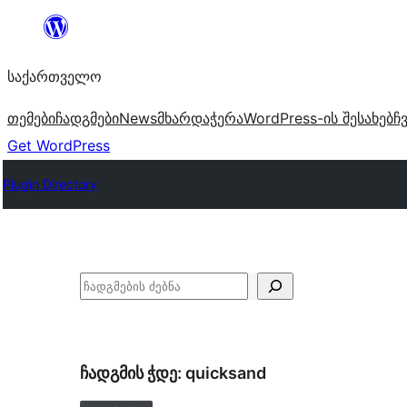
შიგთავსზე
გადასვლა
საქართველო
თემები
ჩადგმები
News
მხარდაჭერა
WordPress-ის შესახებ
ჩ
Get WordPress
Plugin Directory
ძებნა
ჩადგმის ჭდე:
quicksand