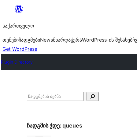
შიგთავსზე
გადასვლა
საქართველო
თემები
ჩადგმები
News
მხარდაჭერა
WordPress-ის შესახებ
ჩ
Get WordPress
Plugin Directory
ძებნა
ჩადგმის ჭდე:
queues