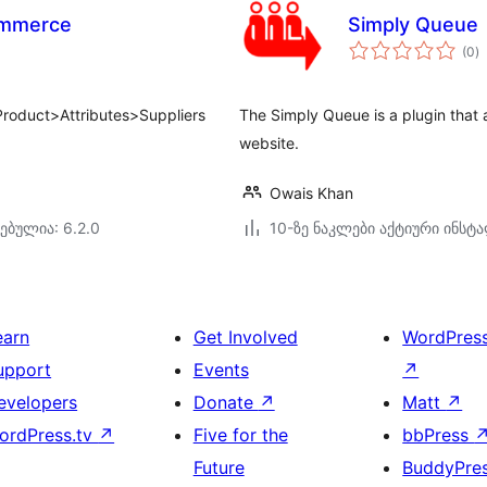
ommerce
Simply Queue
ს
(0
)
რ
Product>Attributes>Suppliers
The Simply Queue is a plugin that 
website.
Owais Khan
ებულია: 6.2.0
10-ზე ნაკლები აქტიური ინსტ
earn
Get Involved
WordPres
upport
Events
↗
evelopers
Donate
↗
Matt
↗
ordPress.tv
↗
Five for the
bbPress
Future
BuddyPre