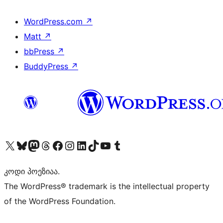
WordPress.com
↗
Matt
↗
bbPress
↗
BuddyPress
↗
Visit our X (formerly Twitter) account
Visit our Bluesky account
Visit our Mastodon account
Visit our Threads account
Visit our Facebook page
Visit our Instagram account
Visit our LinkedIn account
Visit our TikTok account
Visit our YouTube channel
Visit our Tumblr account
კოდი პოეზიაა.
The WordPress® trademark is the intellectual property
of the WordPress Foundation.