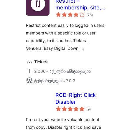
Restrict –
membership, site,
საერთო
content and user
(25
)
რეიტინგი
access restrictions
Restrict content easily to logged in users,
for WordPress
members with a specific role or user
capability, to it's author, Tickera,
Venuera, Easy Digital Downl …
Tickera
2,000+ აქტიური ინსტალაცია
ტესტირებულია: 7.0.3
RCD-Right Click
Disabler
საერთო
(9
)
რეიტინგი
Protect your website valuable content
from copy. Diasble right click and save