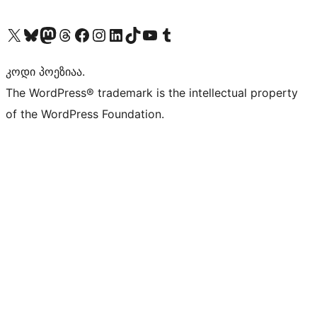
Visit our X (formerly Twitter) account
Visit our Bluesky account
Visit our Mastodon account
Visit our Threads account
Visit our Facebook page
Visit our Instagram account
Visit our LinkedIn account
Visit our TikTok account
Visit our YouTube channel
Visit our Tumblr account
კოდი პოეზიაა.
The WordPress® trademark is the intellectual property
of the WordPress Foundation.