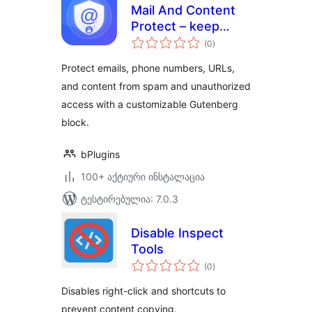
Mail And Content
Protect – keep
საერთო
emails and content
(0
)
რეიტინგი
safe from misuse
Protect emails, phone numbers, URLs,
and content from spam and unauthorized
access with a customizable Gutenberg
block.
bPlugins
100+ აქტიური ინსტალაცია
ტესტირებულია: 7.0.3
Disable Inspect
Tools
საერთო
(0
)
რეიტინგი
Disables right-click and shortcuts to
prevent content copying.