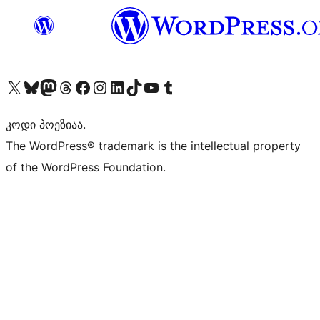
Visit our X (formerly Twitter) account
Visit our Bluesky account
Visit our Mastodon account
Visit our Threads account
Visit our Facebook page
Visit our Instagram account
Visit our LinkedIn account
Visit our TikTok account
Visit our YouTube channel
Visit our Tumblr account
კოდი პოეზიაა.
The WordPress® trademark is the intellectual property
of the WordPress Foundation.