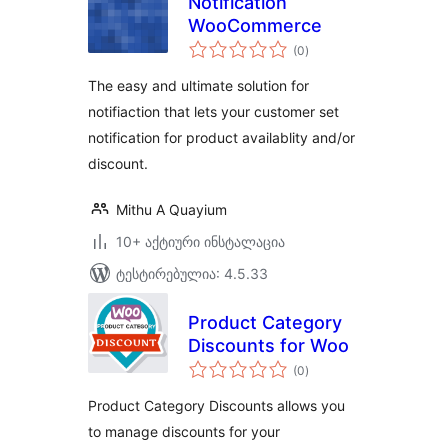
Notification
WooCommerce
საერთო
(0
)
რეიტინგი
The easy and ultimate solution for
notifiaction that lets your customer set
notification for product availablity and/or
discount.
Mithu A Quayium
10+ აქტიური ინსტალაცია
ტესტირებულია: 4.5.33
Product Category
Discounts for Woo
საერთო
(0
)
რეიტინგი
Product Category Discounts allows you
to manage discounts for your