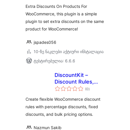
Extra Discounts On Products For
WooCommerce, this plugin is a simple
plugin to set extra discounts on the same
product for WooCommerce!
jspades056
10-ზე ნაკლები აქტიური ინსტალაცია
ტესტირებულია: 6.6.6
DiscountKit –
Discount Rules,
საერთო
Bulk Pricing &
(0
)
რეიტინგი
Dynamic Pricing for
Create flexible WooCommerce discount
WooCommerce
rules with percentage discounts, fixed
discounts, and bulk pricing options.
Nazmun Sakib