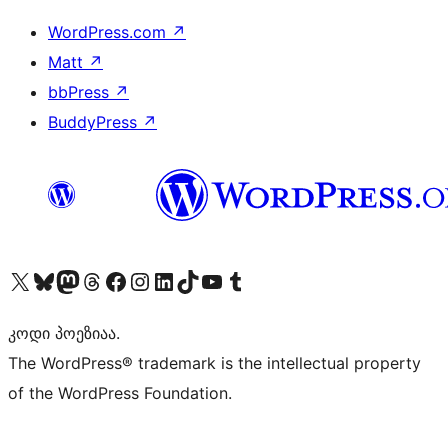
WordPress.com
↗
Matt
↗
bbPress
↗
BuddyPress
↗
Visit our X (formerly Twitter) account
Visit our Bluesky account
Visit our Mastodon account
Visit our Threads account
Visit our Facebook page
Visit our Instagram account
Visit our LinkedIn account
Visit our TikTok account
Visit our YouTube channel
Visit our Tumblr account
კოდი პოეზიაა.
The WordPress® trademark is the intellectual property
of the WordPress Foundation.