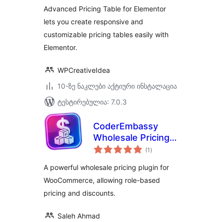
Advanced Pricing Table for Elementor
lets you create responsive and
customizable pricing tables easily with
Elementor.
WPCreativeIdea
10-ზე ნაკლები აქტიური ინსტალაცია
ტესტირებულია: 7.0.3
CoderEmbassy
Wholesale Pricing
საერთო
for WooCommerce
(1
)
რეიტინგი
A powerful wholesale pricing plugin for
WooCommerce, allowing role-based
pricing and discounts.
Saleh Ahmad