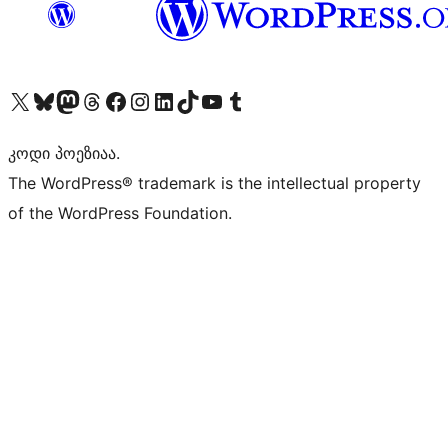
Visit our X (formerly Twitter) account
Visit our Bluesky account
Visit our Mastodon account
Visit our Threads account
Visit our Facebook page
Visit our Instagram account
Visit our LinkedIn account
Visit our TikTok account
Visit our YouTube channel
Visit our Tumblr account
კოდი პოეზიაა.
The WordPress® trademark is the intellectual property
of the WordPress Foundation.