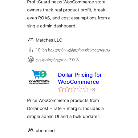
ProfitGuard helps WooCommerce store
owners track real product profit, break-
even ROAS, and cost assumptions from a
single admin dashboard.
Matches LLC
10-ზე ნაკლები აქტიური ინსტალაცია
ტესტირებულია: 7.0.3
Dollar Pricing for
WooCommerce
საერთო
(0
)
რეიტინგი
Price WooCommerce products from
Dollar cost + rate + margin. Includes a
simple admin UI and a bulk updater.
ubermind