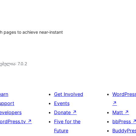
ch pages to achieve near-instant
ებულია: 7.0.2
earn
Get Involved
WordPres
upport
Events
↗
evelopers
Donate
↗
Matt
↗
ordPress.tv
↗
Five for the
bbPress
Future
BuddyPre