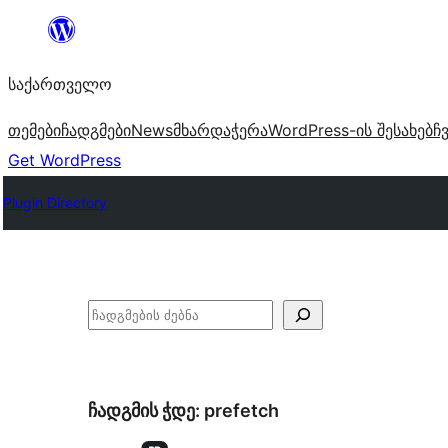
შიგთავსზე
გადასვლა
საქართველო
თემები
ჩადგმები
News
მხარდაჭერა
WordPress-ის შესახებ
ჩ
Get WordPress
Plugin Directory
ძებნა
ჩადგმის ჭდე:
prefetch