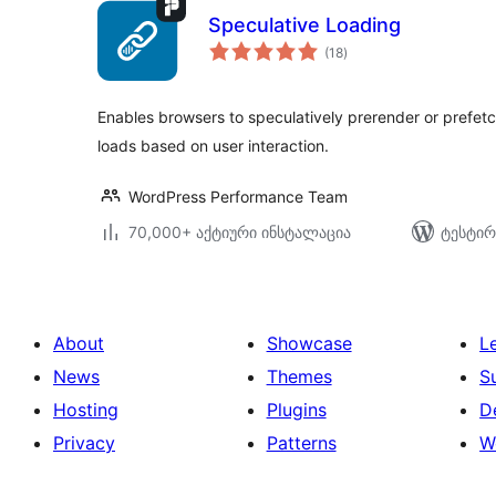
Speculative Loading
საერთო
(18
)
რეიტინგი
Enables browsers to speculatively prerender or prefet
loads based on user interaction.
WordPress Performance Team
70,000+ აქტიური ინსტალაცია
ტესტირ
About
Showcase
L
News
Themes
S
Hosting
Plugins
D
Privacy
Patterns
W