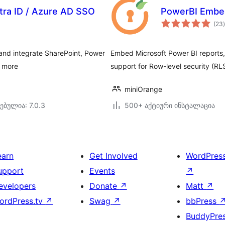
ntra ID / Azure AD SSO
PowerBI Embe
(23
)
and integrate SharePoint, Power
Embed Microsoft Power BI reports, 
d more
support for Row-level security (RL
miniOrange
ებულია: 7.0.3
500+ აქტიური ინსტალაცია
earn
Get Involved
WordPres
upport
Events
↗
evelopers
Donate
↗
Matt
↗
ordPress.tv
↗
Swag
↗
bbPress
BuddyPre