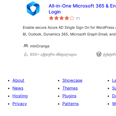
All-in-One Microsoft 365 & E
Login
საერთო
(7
)
რეიტინგი
Enable secure Azure AD Single Sign On for WordPress 
BI, Outlook, Dynamics 365, Microsoft Graph Email, an
miniOrange
600+ აქტიური ინსტალაცია
ტესტირ
About
Showcase
L
News
Themes
S
Hosting
Plugins
D
Privacy
Patterns
W