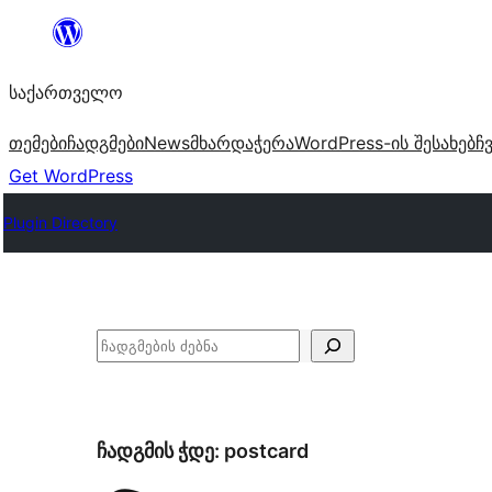
შიგთავსზე
გადასვლა
საქართველო
თემები
ჩადგმები
News
მხარდაჭერა
WordPress-ის შესახებ
ჩ
Get WordPress
Plugin Directory
ძებნა
ჩადგმის ჭდე:
postcard