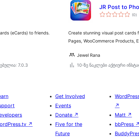
JR Post to Ph
ს
(0
)
რ
ards (eCards) to friends.
Create stunning visual post cards 
Pages, WooCommerce Products, Eve
Jewel Rana
ებულია: 7.0.3
10-ზე ნაკლები აქტიური ინსტ
earn
Get Involved
WordPres
upport
Events
↗
evelopers
Donate
↗
Matt
↗
ordPress.tv
↗
Five for the
bbPress
Future
BuddyPre