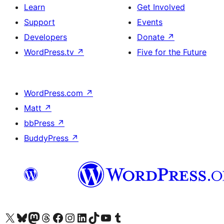
Learn
Get Involved
Support
Events
Developers
Donate
↗
WordPress.tv
↗
Five for the Future
WordPress.com
↗
Matt
↗
bbPress
↗
BuddyPress
↗
Visit our X (formerly Twitter) account
Visit our Bluesky account
Visit our Mastodon account
Visit our Threads account
Visit our Facebook page
Visit our Instagram account
Visit our LinkedIn account
Visit our TikTok account
Visit our YouTube channel
Visit our Tumblr account