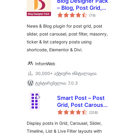
Blog Designer Pack
– Blog, Post Grid,
საერთო
Post Slider, Post
(79
)
რეიტინგი
Carousel, Category
News & Blog plugin for post grid, post
Post, News
slider, post carousel, post filter, masonry,
ticker & list category posts using
shortcode, Elementor & Divi.
InfornWeb
30,000+ აქტიური ინსტალაცია
ტესტირებულია: 7.0.3
Smart Post – Post
Grid, Post Carousel,
საერთო
Post Slider
(208
)
რეიტინგი
Gutenberg Blocks
Display posts in Grid, Carousel, Slider,
for Blog & News
Timeline, List & Live Filter layouts with