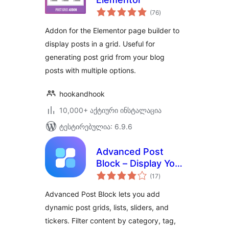
საერთო
(76
)
რეიტინგი
Addon for the Elementor page builder to
display posts in a grid. Useful for
generating post grid from your blog
posts with multiple options.
hookandhook
10,000+ აქტიური ინსტალაცია
ტესტირებულია: 6.9.6
Advanced Post
Block – Display Your
საერთო
Posts Exactly How
(17
)
რეიტინგი
You Want
Advanced Post Block lets you add
dynamic post grids, lists, sliders, and
tickers. Filter content by category, tag,