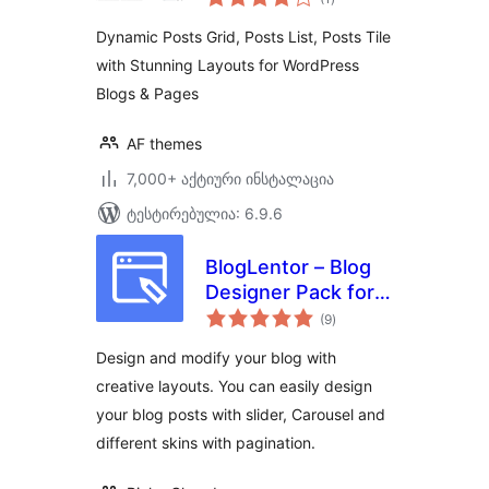
რეიტინგი
Posts Tile with
Dynamic Posts Grid, Posts List, Posts Tile
Stunning Layouts
with Stunning Layouts for WordPress
for WordPress
Blogs & Pages
Blogs & Pages
AF themes
7,000+ აქტიური ინსტალაცია
ტესტირებულია: 6.9.6
BlogLentor – Blog
Designer Pack for
საერთო
Elementor
(9
)
რეიტინგი
Design and modify your blog with
creative layouts. You can easily design
your blog posts with slider, Carousel and
different skins with pagination.