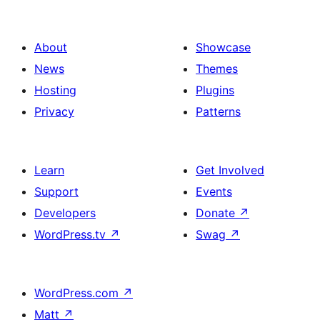
დაშლა
About
Showcase
News
Themes
Hosting
Plugins
Privacy
Patterns
Learn
Get Involved
Support
Events
Developers
Donate
↗
WordPress.tv
↗
Swag
↗
WordPress.com
↗
Matt
↗