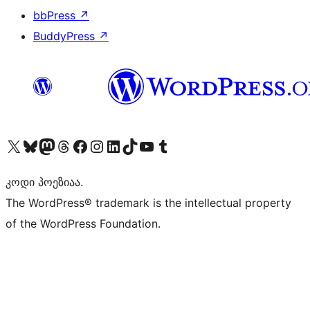
bbPress
↗
BuddyPress
↗
Visit our X (formerly Twitter) account
Visit our Bluesky account
Visit our Mastodon account
Visit our Threads account
Visit our Facebook page
Visit our Instagram account
Visit our LinkedIn account
Visit our TikTok account
Visit our YouTube channel
Visit our Tumblr account
კოდი პოეზიაა.
The WordPress® trademark is the intellectual property
of the WordPress Foundation.