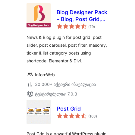
Blog Designer Pack
– Blog, Post Grid,
საერთო
Post Slider, Post
(79
)
რეიტინგი
Carousel, Category
News & Blog plugin for post grid, post
Post, News
slider, post carousel, post filter, masonry,
ticker & list category posts using
shortcode, Elementor & Divi.
InfornWeb
30,000+ აქტიური ინსტალაცია
ტესტირებულია: 7.0.3
Post Grid
საერთო
(163
)
რეიტინგი
Post Grid is a powerful WordPress plugin