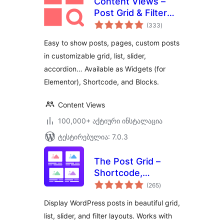
Content Views –
Post Grid & Filter
საერთო
(Shortcode, Blocks,
(333
)
რეიტინგი
Elementor
Easy to show posts, pages, custom posts
Widgets)
in customizable grid, list, slider,
accordion… Available as Widgets (for
Elementor), Shortcode, and Blocks.
Content Views
100,000+ აქტიური ინსტალაცია
ტესტირებულია: 7.0.3
The Post Grid –
Shortcode,
საერთო
Gutenberg Blocks
(265
)
რეიტინგი
and Elementor
Display WordPress posts in beautiful grid,
Addon for Post Grid
list, slider, and filter layouts. Works with