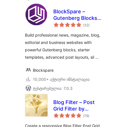
BlockSpare –
Gutenberg Blocks
საერთო
for News,
(32
)
რეიტინგი
Magazine, Blog &
Build professional news, magazine, blog,
Business Websites
editorial and business websites with
powerful Gutenberg blocks, starter
templates, advanced post layouts, sli …
Blockspare
10,000+ აქტიური ინსტალაცია
ტესტირებულია: 7.0.3
Blog Filter – Post
Grid Filter by
საერთო
Category or Tag
(79
)
რეიტინგი
Create a responsive Blog Filter Post Grid