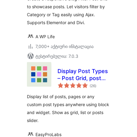
to showcase posts. Let visitors filter by
Category or Tag easily using Ajax.
Supports Elementor and Divi.
A WP Life
7,000+ აქტიური ინსტალაცია
ტესტირებულია: 7.0.3
Display Post Types
– Post Grid, post
საერთო
list and post sliders
(26
)
რეიტინგი
Display list of posts, pages or any
custom post types anywhere using block
and widget. Show as grid, list or posts
slider.
EasyProLabs