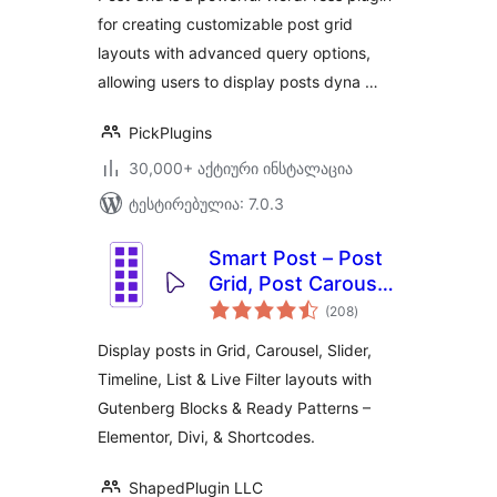
for creating customizable post grid
layouts with advanced query options,
allowing users to display posts dyna …
PickPlugins
30,000+ აქტიური ინსტალაცია
ტესტირებულია: 7.0.3
Smart Post – Post
Grid, Post Carousel,
საერთო
Post Slider
(208
)
რეიტინგი
Gutenberg Blocks
Display posts in Grid, Carousel, Slider,
for Blog & News
Timeline, List & Live Filter layouts with
Gutenberg Blocks & Ready Patterns –
Elementor, Divi, & Shortcodes.
ShapedPlugin LLC