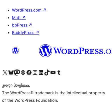
WordPress.com
↗
Matt
↗
bbPress
↗
BuddyPress
↗
Visit our X (formerly Twitter) account
Visit our Bluesky account
Visit our Mastodon account
Visit our Threads account
Visit our Facebook page
Visit our Instagram account
Visit our LinkedIn account
Visit our TikTok account
Visit our YouTube channel
Visit our Tumblr account
კოდი პოეზიაა.
The WordPress® trademark is the intellectual property
of the WordPress Foundation.