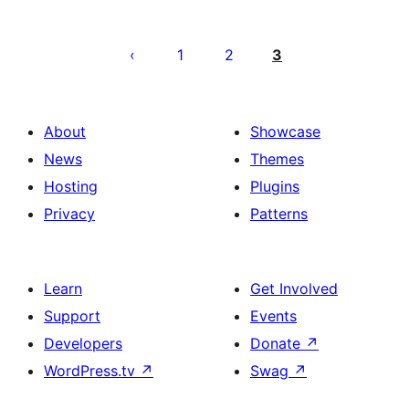
ჩანაწერების
გვერდებათ
1
2
3
დაშლა
About
Showcase
News
Themes
Hosting
Plugins
Privacy
Patterns
Learn
Get Involved
Support
Events
Developers
Donate
↗
WordPress.tv
↗
Swag
↗