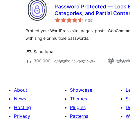
Password Protected — Lock En
Categories, and Partial Conte
საერთო
(139
)
რეიტინგი
Protect your WordPress site, pages, posts, WooComme
with single or multiple passwords.
Saad Iqbal
300,000+ აქტიური ინსტალაცია
ტესტირ
About
Showcase
L
News
Themes
S
Hosting
Plugins
D
Privacy
Patterns
W