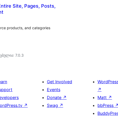
tire Site, Pages, Posts,
nt
rce products, and categories
ებულია: 7.0.3
earn
Get Involved
WordPres
upport
Events
↗
evelopers
Donate
↗
Matt
↗
ordPress.tv
↗
Swag
↗
bbPress
BuddyPre