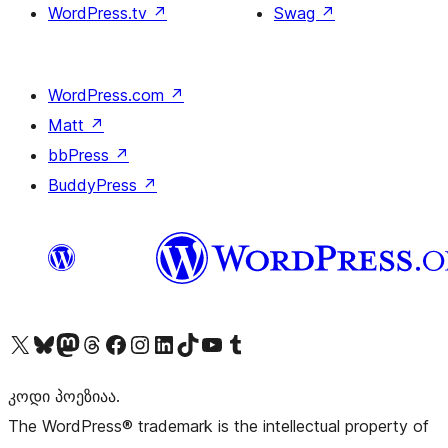
WordPress.tv
↗
Swag
↗
WordPress.com
↗
Matt
↗
bbPress
↗
BuddyPress
↗
Visit our X (formerly Twitter) account
Visit our Bluesky account
Visit our Mastodon account
Visit our Threads account
Visit our Facebook page
Visit our Instagram account
Visit our LinkedIn account
Visit our TikTok account
Visit our YouTube channel
Visit our Tumblr account
კოდი პოეზიაა.
The WordPress® trademark is the intellectual property of