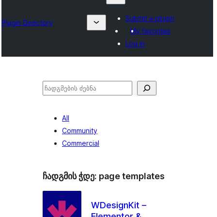
Submit a plugin
Plugin Directory
My favorites
Log in
ძებნა
All
Community
Commercial
ჩადგმის ჭდე:
page templates
WDesignKit –
Elementor &