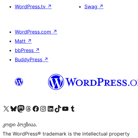
WordPress.tv
↗
Swag
↗
WordPress.com
↗
Matt
↗
bbPress
↗
BuddyPress
↗
Visit our X (formerly Twitter) account
Visit our Bluesky account
Visit our Mastodon account
Visit our Threads account
Visit our Facebook page
Visit our Instagram account
Visit our LinkedIn account
Visit our TikTok account
Visit our YouTube channel
Visit our Tumblr account
კოდი პოეზიაა.
The WordPress® trademark is the intellectual property