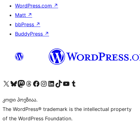
WordPress.com
↗
Matt
↗
bbPress
↗
BuddyPress
↗
Visit our X (formerly Twitter) account
Visit our Bluesky account
Visit our Mastodon account
Visit our Threads account
Visit our Facebook page
Visit our Instagram account
Visit our LinkedIn account
Visit our TikTok account
Visit our YouTube channel
Visit our Tumblr account
კოდი პოეზიაა.
The WordPress® trademark is the intellectual property
of the WordPress Foundation.