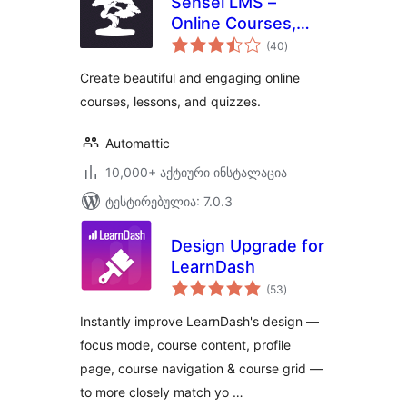
Sensei LMS –
Online Courses,
საერთო
Quizzes, & Learning
(40
)
რეიტინგი
Create beautiful and engaging online
courses, lessons, and quizzes.
Automattic
10,000+ აქტიური ინსტალაცია
ტესტირებულია: 7.0.3
Design Upgrade for
LearnDash
საერთო
(53
)
რეიტინგი
Instantly improve LearnDash's design —
focus mode, course content, profile
page, course navigation & course grid —
to more closely match yo …