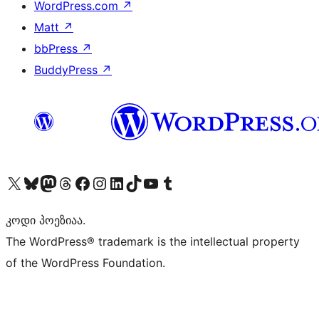
WordPress.com
↗
Matt
↗
bbPress
↗
BuddyPress
↗
Visit our X (formerly Twitter) account
Visit our Bluesky account
Visit our Mastodon account
Visit our Threads account
Visit our Facebook page
Visit our Instagram account
Visit our LinkedIn account
Visit our TikTok account
Visit our YouTube channel
Visit our Tumblr account
კოდი პოეზიაა.
The WordPress® trademark is the intellectual property
of the WordPress Foundation.