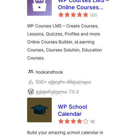
WP Courses LMS –
Online Courses
საერთო
Builder, eLearning
(22
)
რეიტინგი
Courses, Courses
WP Courses LMS – Create Courses,
Solution, Education
Lessons, Quizzes, Profiles and more.
Courses
Online Courses Builder, eLearning
Courses, Courses Solution, Education
Courses.
hookandhook
500+ აქტიური ინსტალაცია
ტესტირებულია: 7.0.3
WP School
Calendar
საერთო
(8
)
რეიტინგი
Build your amazing school calendar in