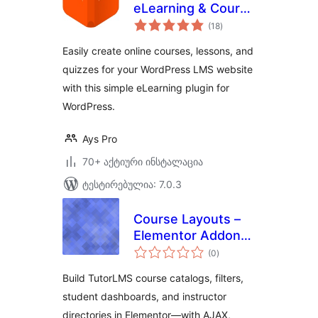
eLearning & Course
საერთო
Builder
(18
)
რეიტინგი
Easily create online courses, lessons, and
quizzes for your WordPress LMS website
with this simple eLearning plugin for
WordPress.
Ays Pro
70+ აქტიური ინსტალაცია
ტესტირებულია: 7.0.3
Course Layouts –
Elementor Addon
საერთო
for TutorLMS
(0
)
რეიტინგი
Build TutorLMS course catalogs, filters,
student dashboards, and instructor
directories in Elementor—with AJAX,