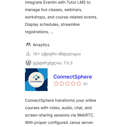
Integrate Eventin with Tutor LMS to
manage live classes, webinars,
workshops, and course-related events.
Display schedules, streamline
registrations, …
Arraytics
10+ აქტიური ინსტალაცია
ტესტირებულია: 7.0.3
ConnectSphere
საერთო
(0
)
რეიტინგი
ConnectSphere transforms your online
courses with video, audio, chat, and
screen-sharing sessions via WebRTC.
With proper configured Janus server.