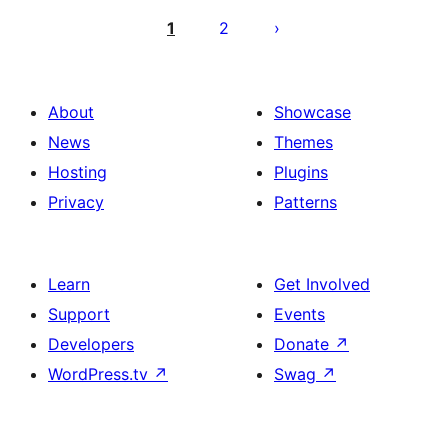
გვერდებათ
1
2
დაშლა
About
Showcase
News
Themes
Hosting
Plugins
Privacy
Patterns
Learn
Get Involved
Support
Events
Developers
Donate
↗
WordPress.tv
↗
Swag
↗