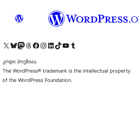
Visit our X (formerly Twitter) account
Visit our Bluesky account
Visit our Mastodon account
Visit our Threads account
Visit our Facebook page
Visit our Instagram account
Visit our LinkedIn account
Visit our TikTok account
Visit our YouTube channel
Visit our Tumblr account
კოდი პოეზიაა.
The WordPress® trademark is the intellectual property
of the WordPress Foundation.