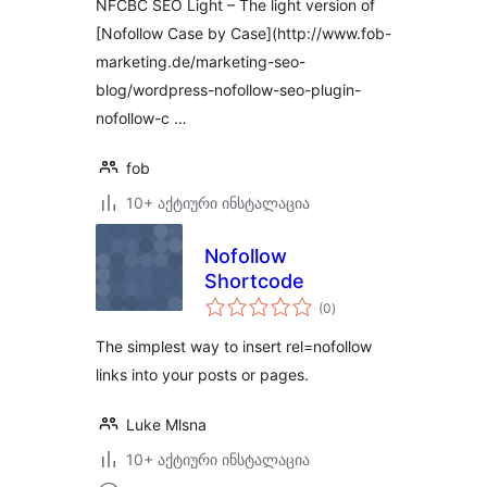
NFCBC SEO Light – The light version of
[Nofollow Case by Case](http://www.fob-
marketing.de/marketing-seo-
blog/wordpress-nofollow-seo-plugin-
nofollow-c …
fob
10+ აქტიური ინსტალაცია
Nofollow
Shortcode
საერთო
(0
)
რეიტინგი
The simplest way to insert rel=nofollow
links into your posts or pages.
Luke Mlsna
10+ აქტიური ინსტალაცია